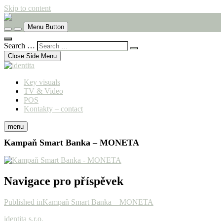
Skip to content
komunikační agentura
Menu Button
identita
Search …
Close Side Menu
Key visuals
TV & Video
POS
Kontakty – contact
menu
Kampaň Smart Banka – MONETA
Navigace pro příspěvek
Published in
Kampaň Smart Banka – MONETA
identita s.r.o.