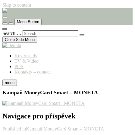
Skip to content
komunikační agentura
identita
Menu Button
Search …
Close Side Menu
Key visuals
TV & Video
POS
Kontakty – contact
menu
Kampaň MoneyCard Smart – MONETA
Navigace pro příspěvek
Published in
Kampaň MoneyCard Smart – MONETA