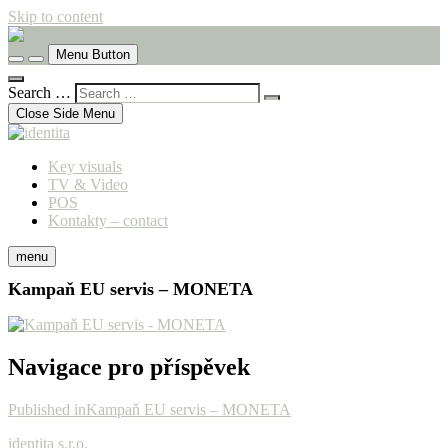
Skip to content
komunikační agentura
Menu Button
identita
Search …
Close Side Menu
Key visuals
TV & Video
POS
Kontakty – contact
menu
Kampaň EU servis – MONETA
Navigace pro příspěvek
Published in
Kampaň EU servis – MONETA
identita s.r.o.