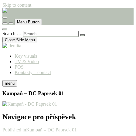
Skip to content
komunikační agentura
identita
Menu Button
Search …
Close Side Menu
Key visuals
TV & Video
POS
Kontakty – contact
menu
Kampaň – DC Paprsek 01
Navigace pro příspěvek
Published in
Kampaň – DC Paprsek 01