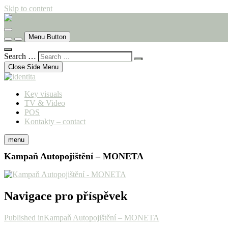
Skip to content
komunikační agentura
identita
Menu Button
Search …
Close Side Menu
Key visuals
TV & Video
POS
Kontakty – contact
menu
Kampaň Autopojištění – MONETA
Navigace pro příspěvek
Published in
Kampaň Autopojištění – MONETA