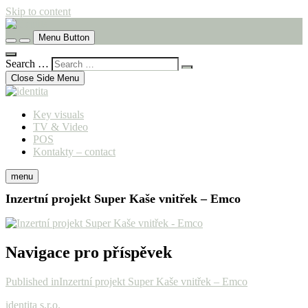
Skip to content
komunikační agentura
Menu Button
identita
Search …
Close Side Menu
Key visuals
TV & Video
POS
Kontakty – contact
menu
Inzertní projekt Super Kaše vnitřek – Emco
Navigace pro příspěvek
Published in
Inzertní projekt Super Kaše vnitřek – Emco
identita s.r.o.