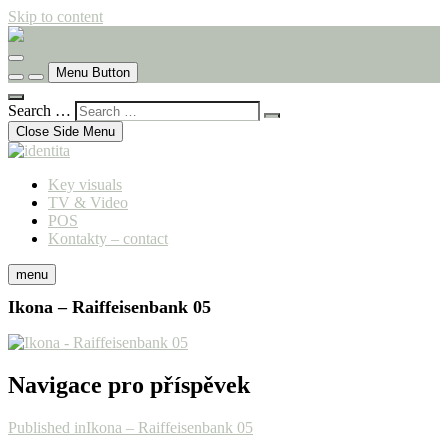
Skip to content
komunikační agentura
identita
Menu Button
Search …
Close Side Menu
Key visuals
TV & Video
POS
Kontakty – contact
menu
Ikona – Raiffeisenbank 05
Navigace pro příspěvek
Published in
Ikona – Raiffeisenbank 05