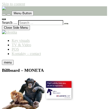
Skip to content
komunikační agentura
Menu Button
identita
Search …
Close Side Menu
Key visuals
TV & Video
POS
Kontakty – contact
menu
Billboard – MONETA