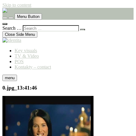
Skip to content
komunikační agentura
Menu Button
identita
Search …
Close Side Menu
Key visuals
TV & Video
POS
Kontakty – contact
menu
0.jpg_13:41:46