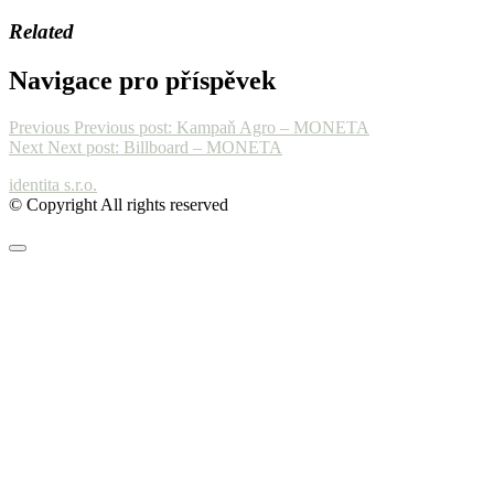
Related
Navigace pro příspěvek
Previous
Previous post:
Kampaň Agro – MONETA
Next
Next post:
Billboard – MONETA
identita s.r.o.
© Copyright All rights reserved