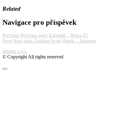
Related
Navigace pro příspěvek
Previous
Previous post:
Kampaň – Relax 02
Next
Next post:
Fashion Svatý Patrik – Jameson
identita s.r.o.
© Copyright All rights reserved