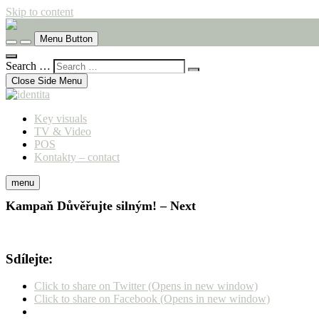
Skip to content
komunikační agentura
Menu Button
identita
Search …
Close Side Menu
Key visuals
TV & Video
POS
Kontakty – contact
menu
Kampaň Důvěřujte silným! – Next
Sdílejte:
Click to share on Twitter (Opens in new window)
Click to share on Facebook (Opens in new window)