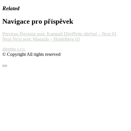
Related
Navigace pro příspěvek
Previous
Previous post:
Kampaň Důvěřujte silným! – Next 01
Next
Next post:
Magazín – Heidelberg 03
identita s.r.o.
© Copyright All rights reserved