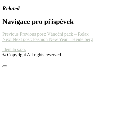
Related
Navigace pro příspěvek
Previous
Previous post:
Vánoční pack – Relax
Next
Next post:
Fashion New Year – Heidelberg
identita s.r.o.
© Copyright All rights reserved