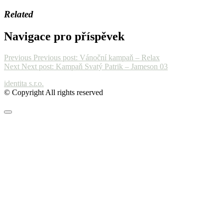
Related
Navigace pro příspěvek
Previous
Previous post:
Vánoční kampaň – Relax
Next
Next post:
Kampaň Svatý Patrik – Jameson 03
identita s.r.o.
© Copyright All rights reserved