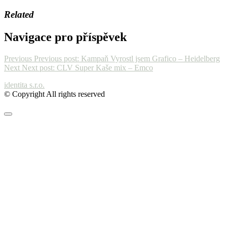
Related
Navigace pro příspěvek
Previous
Previous post:
Kampaň Vyrostl jsem Grafico – Heidelberg
Next
Next post:
CLV Super Kaše mix – Emco
identita s.r.o.
© Copyright All rights reserved